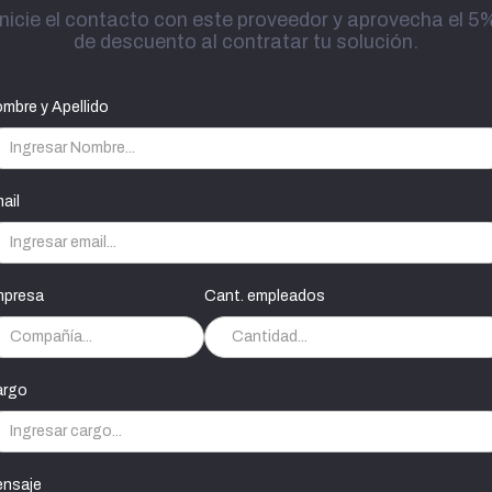
Inicie el contacto con este proveedor y aprovecha el 5
de descuento al contratar tu solución.
mbre y Apellido
ail
presa
Cant. empleados
argo
nsaje