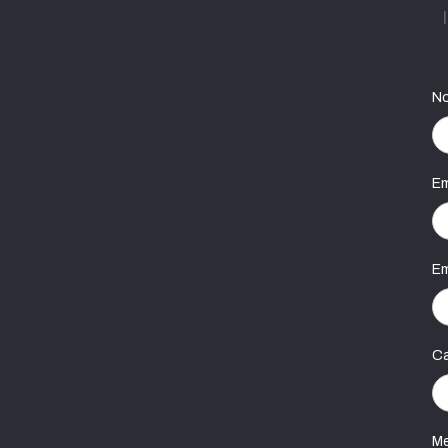
No
Em
Em
C
Me