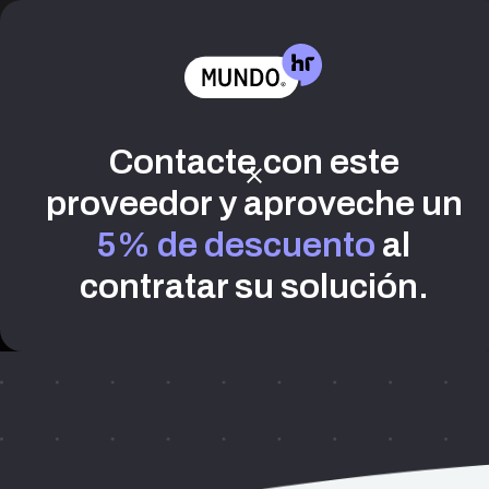
Tendenci
Contacte con este
Alexandria
proveedor y aproveche un
Somos una empresa data dr
de los datos.
5% de descuento
al
HR Analytics
contratar su solución.