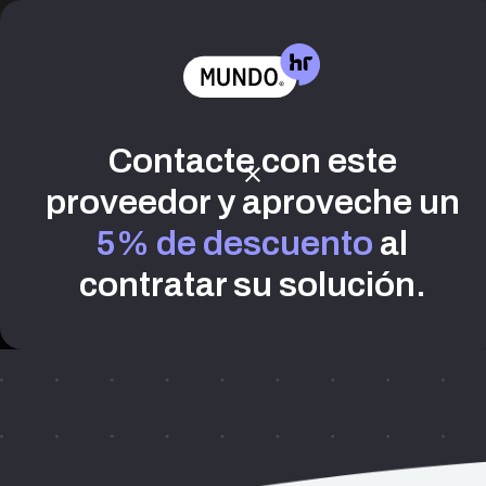
Tendenci
Contacte con este
Denken
proveedor y aproveche un
En Denken Consultores a
en la transformación de l
5% de descuento
al
soluciones comprobadas de
más alto nivel.
contratar su solución.
Recruiting
Consultoria