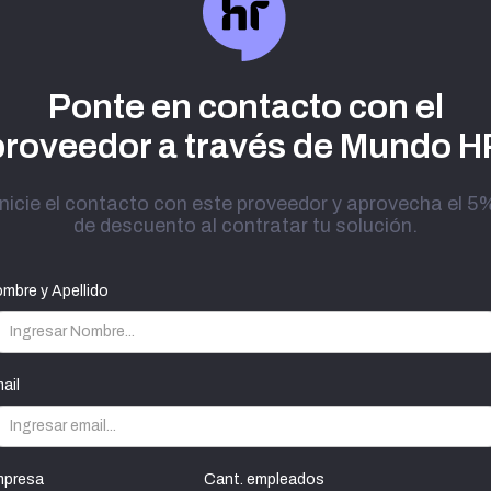
Ponte en contacto con el
proveedor a través de Mundo H
Inicie el contacto con este proveedor y aprovecha el 5
de descuento al contratar tu solución.
mbre y Apellido
ail
presa
Cant. empleados