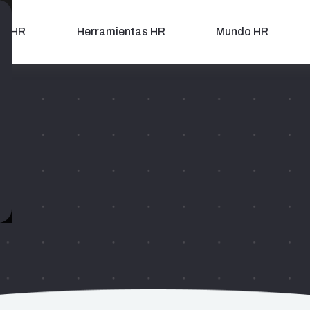
as HR
Herramientas HR
Mundo HR
compañamos a nuestros clientes de manera cercana y constante
as personas y equipos, asegurando resultados a través de
 gran impacto y con un equipo de profesionales certificados de
 | Gestión del Cambio
Coaching