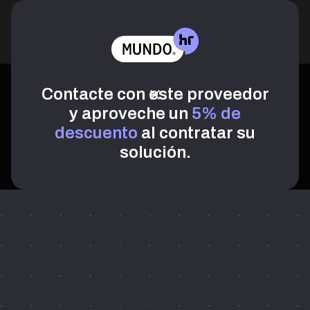
Contacte con este proveedor
y aproveche un
5% de
descuento
al contratar su
solución.
Humand
Humand.co es una App todo en uno, que conecta y acerca a
toda la empresa en una misma plataforma ligera y amigable.
Brinda una comunidad digital privada que centraliza la cultura, la
comunicación interna y la gestión de RR. HH. para hacer todo
desde el teléfono, sin importar donde se encuentre el
colaborador.
HR Software 
Comunicación Interna