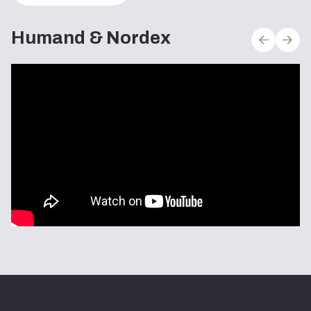
Humand & Nordex
H