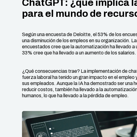
ChatGPT: ¿qué implica la 
para el mundo de recur
Según una encuesta de Deloitte, el 53% de los encues
una disminución de los empleos en su organización. L
encuestados cree que la automatización ha llevado a un
33% cree que ha llevado a un aumento de los salarios.
¿Qué consecuencias trae? La implementación de chatbot
fuerza laboral ha tenido un gran impacto en el empleo 
sus empleados. Aunque la IA ha demostrado ser una her
reducir costos, también ha llevado a la automatizació
humanos, lo que ha llevado a la pérdida de empleo.