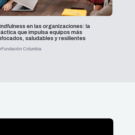
indfulness en las organizaciones: la
Partic
ráctica que impulsa equipos más
Posgr
nfocados, saludables y resilientes
Por
Napsi
r
Fundación Columbia