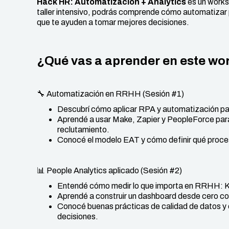
Hack HR: Automatización + Analytics
es un works
taller intensivo, podrás comprende cómo automatizar
que te ayuden a tomar mejores decisiones.
¿Qué vas a aprender en este w
🔧 Automatización en RRHH (Sesión #1)
Descubrí cómo aplicar RPA y automatización para
Aprendé a usar Make, Zapier y PeopleForce par
reclutamiento.
Conocé el modelo EAT y cómo definir qué proce
📊 People Analytics aplicado (Sesión #2)
Entendé cómo medir lo que importa en RRHH: KP
Aprendé a construir un dashboard desde cero c
Conocé buenas prácticas de calidad de datos y 
decisiones.