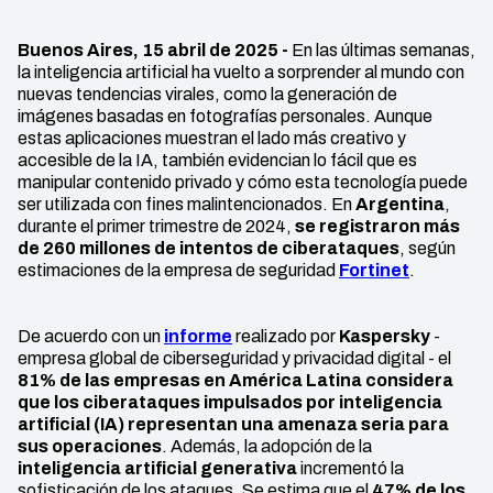
Buenos Aires, 15 abril de 2025 -
En las últimas semanas,
la inteligencia artificial ha vuelto a sorprender al mundo con
nuevas tendencias virales, como la generación de
imágenes basadas en fotografías personales. Aunque
estas aplicaciones muestran el lado más creativo y
accesible de la IA, también evidencian lo fácil que es
manipular contenido privado y cómo esta tecnología puede
ser utilizada con fines malintencionados. En
Argentina
,
durante el primer trimestre de 2024,
se registraron más
de 260 millones de intentos de ciberataques
, según
estimaciones de la empresa de seguridad
Fortinet
.
De acuerdo con un
informe
realizado por
Kaspersky
-
empresa global de ciberseguridad y privacidad digital - el
81%
de las empresas en América Latina considera
que los ciberataques impulsados por inteligencia
artificial (IA) representan una amenaza seria para
sus operaciones
. Además, la adopción de la
inteligencia artificial generativa
incrementó la
sofisticación de los ataques. Se estima que el
47% de los