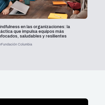
indfulness en las organizaciones: la
Partic
ráctica que impulsa equipos más
Posgr
nfocados, saludables y resilientes
Por
Napsi
r
Fundación Columbia