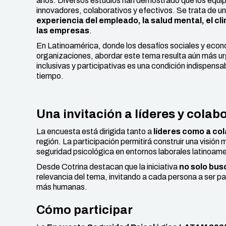
años. Diversos estudios han demostrado que los equi
innovadores, colaborativos y efectivos. Se trata de u
experiencia del empleado, la salud mental, el cl
las empresas
.
En Latinoamérica, donde los desafíos sociales y econó
organizaciones, abordar este tema resulta aún más ur
inclusivas y participativas es una condición indispens
tiempo.
Una invitación a líderes y cola
La encuesta está dirigida tanto a
líderes como a co
región. La participación permitirá construir una visión 
seguridad psicológica en entornos laborales latinoam
Desde Cotrina destacan que la iniciativa
no solo bus
relevancia del tema, invitando a cada persona a ser p
más humanas.
Cómo participar