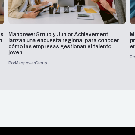
as
ManpowerGroup y Junior Achievement
M
n
lanzan una encuesta regional para conocer
p
cómo las empresas gestionan el talento
e
joven
Po
Por
ManpowerGroup