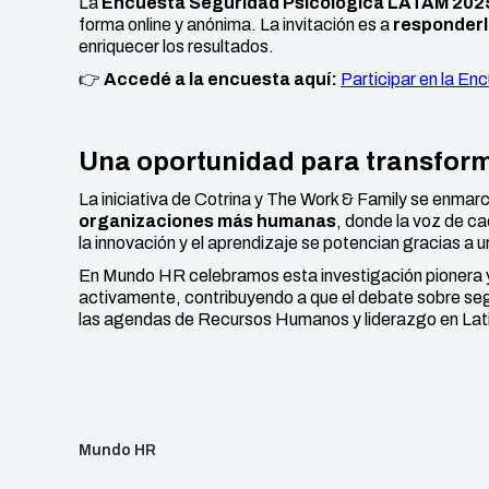
La
Encuesta Seguridad Psicológica LATAM 202
forma online y anónima. La invitación es a
responderl
enriquecer los resultados.
👉
Accedé a la encuesta aquí:
Participar en la En
Una oportunidad para transform
La iniciativa de Cotrina y The Work & Family se enmar
organizaciones más humanas
, donde la voz de ca
la innovación y el aprendizaje se potencian gracias a 
En Mundo HR celebramos esta investigación pionera 
activamente, contribuyendo a que el debate sobre se
las agendas de Recursos Humanos y liderazgo en Lat
Mundo HR