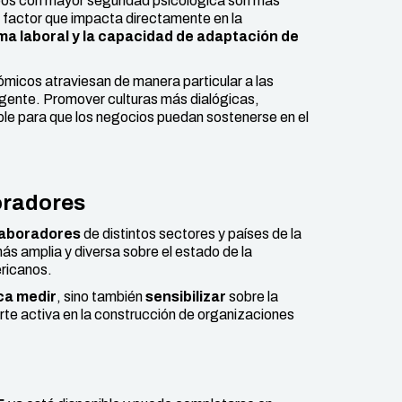
pos con mayor seguridad psicológica son más
n factor que impacta directamente en la
ima laboral y la capacidad de adaptación de
micos atraviesan de manera particular a las
gente. Promover culturas más dialógicas,
able para que los negocios puedan sostenerse en el
boradores
laboradores
de distintos sectores y países de la
más amplia y diversa sobre el estado de la
ericanos.
ca medir
, sino también
sensibilizar
sobre la
arte activa en la construcción de organizaciones