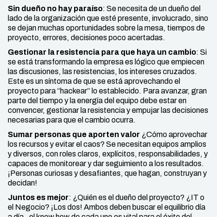
Sin dueño no hay paraíso
: Se necesita de un dueño del
lado de la organización que esté presente, involucrado, sino
se dejan muchas oportunidades sobre la mesa, tiempos de
proyecto, errores, decisiones poco acertadas.
Gestionar la resistencia para que haya un cambio
: Si
se está transformando la empresa es lógico que empiecen
las discusiones, las resistencias, los intereses cruzados.
Este es un síntoma de que se está aprovechando el
proyecto para “hackear” lo establecido. Para avanzar, gran
parte del tiempo y la energía del equipo debe estar en
convencer, gestionar la resistencia y empujar las decisiones
necesarias para que el cambio ocurra.
Sumar personas que aporten valor
¿Cómo aprovechar
los recursos y evitar el caos? Se necesitan equipos amplios
y diversos, con roles claros, explícitos, responsabilidades, y
capaces de monitorear y dar seguimiento a los resultados.
¡Personas curiosas y desafiantes, que hagan, construyan y
decidan!
Juntos es mejor
: ¿Quién es el dueño del proyecto? ¿IT o
el Negocio? ¡Los dos! Ambos deben buscar el equilibrio día
a día, el know how de cada uno es vital para el éxito del