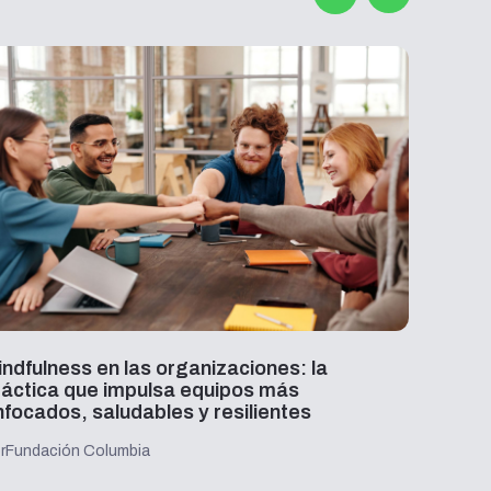
indfulness en las organizaciones: la
Partic
ráctica que impulsa equipos más
Posgr
nfocados, saludables y resilientes
Por
Napsi
r
Fundación Columbia