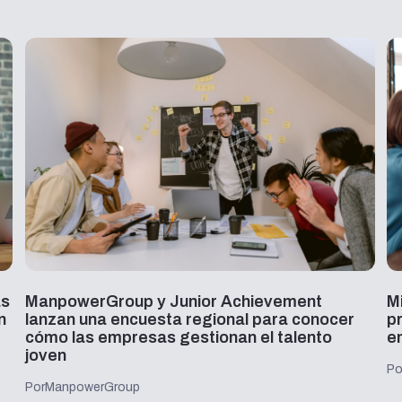
as
ManpowerGroup y Junior Achievement
M
n
lanzan una encuesta regional para conocer
p
cómo las empresas gestionan el talento
e
joven
Po
Por
ManpowerGroup