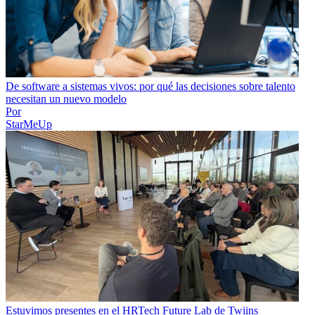
De software a sistemas vivos: por qué las decisiones sobre talento
necesitan un nuevo modelo
Por
StarMeUp
Estuvimos presentes en el HRTech Future Lab de Twiins