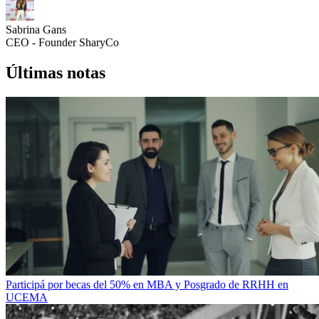
Sabrina Gans
CEO - Founder SharyCo
Últimas notas
Participá por becas del 50% en MBA y Posgrado de RRHH en
UCEMA