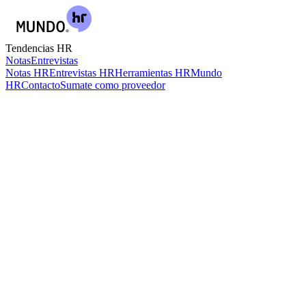
Tendencias HR
Notas
Entrevistas
Notas HR
Entrevistas HR
Herramientas HR
Mundo
HR
Contacto
Sumate como proveedor