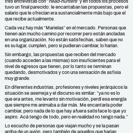
tres entrevistas con “
head-hunters
” y en todos los procesos
tuvo un final parecido: le encantaban las propuestas, pero el
salario que le ofrecían era sustancialmente más bajo que el
que recibe actualmente.
Cada vez hay más “Marielas” en el mercado. Personas que
tienen aún mucho camino por recorrer pero están ancladas
en una organización. No están satisfechas, saben que no
es su lugar, cumplen, pero si pudieran cambiar, lo harían.
Sin embargo, las propuestas que reciben del mercado
(cuando acceden a las mismas) son insuficientes para el
nivel de egresos que tienen, por lo tanto se terminan
quedando, desmotivados y con una sensación de asfixia
muy grande.
En diferentes industrias, profesiones y niveles jerárquicos la
situación se asemeja y el discurso es similar: “ya no es lo
que era antes, me levanto sin motivación, perdí esa energía
que siempre me animaba a dar más. Me encantaría poder
cambiar, pero nada de lo que hay afuera satisface lo que yo
aspiro. Acá tengo de todo, pero en realidad no tengo nada.”
Lo escucho de personas que viajan mucho y se la pasan
arriba de un avión, pero también de aquellos que harían