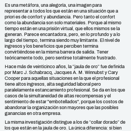
Es una metáfora, una alegoría, una imagen para
representar a todos los que están en una situación que a
priori es de confort y abundancia. Pero tanto el confort
como la abundancia son solo materiales. Porque al mismo
tiempo están en una prisión virtual, que ellos mismos se la
generan. Parece encantadora, pero, en lo profundo y a lo
largo del tiempo, termina siendo muy limitante. El nivel de
ingresos y los beneficios que perciben termina
convirtiéndose en la misma barrera de salida. Tener
teóricamente todo, pero sentirse totalmente frustrado.
Hace más de veinticinco años, la “jaula de oro” fue definida
por Marc J. Schabracq, Jacques A. M. Winnubst y Cary
Cooper para aquellas situaciones en la que el profesional
tiene altos ingresos, alta seguridad laboral pero
paralelamente estancamiento profesional. Se da en los que
casos de la simultaneidad de altas recompensas y el
sentimiento de estar "embotellados", porque los costos de
abandonar la organización son mayores que las posibles
ganancias en otra empresa.
La misma investigación distingue a los de “collar dorado” de
los que están en la jaula de oro. La única diferencia: si bien